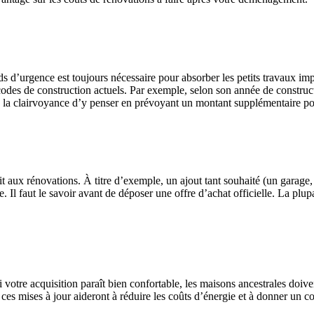
 d’urgence est toujours nécessaire pour absorber les petits travaux imp
 codes de construction actuels. Par exemple, selon son année de construct
 la clairvoyance d’y penser en prévoyant un montant supplémentaire po
 trait aux rénovations. À titre d’exemple, un ajout tant souhaité (un gar
 Il faut le savoir avant de déposer une offre d’achat officielle. La plup
tre acquisition paraît bien confortable, les maisons ancestrales doiven
s ces mises à jour aideront à réduire les coûts d’énergie et à donner un